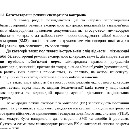
1.1 Багатосторонні режими експортного контролю
У цьому розділі розглядаються цілі та напрями запровадження
багатосторонніх режимів експортного контролю, показаний їх взаємозвʼязок
як з міжнародними правовими документами, я
кі стосуються міжнародно
безпеки, контролю за озброєннями, нерозповсюдження зброї масового
знищення (ЗМЗ), так і з такими інструментами міжнародної політики, як
ініціативи, домовленості, ембарго то
що.
До категорії таких політичних інструментів слід в
іднести і міжнародн
або ба
гатосторонні режими експортного контролю, адже їх дія спирається
н
на юридично обов'язкові норми
міжнародних правових документів
(договорів, конвенцій, протоколів тощо), а
на політичні угоди
(домовленості),
в рамках яких рішення приймаються, як правило, на основі консенсусу.
Порушники таких угод несуть
політичну відповідальність
.
За таких умов дієвість багатосторонніх режимів експортного контролю
досягається, серед іншого, завдяки імплементації їхніх вимог у національні
законодавства та відповідній правопримусовій діяльності національних
урядів.
Міжнародні режим експортного контролю (ЕК) забезпечують постійний
діалог їх учасників, у ході якого узгоджуються керівні принципи контролю за
товарами військового призначення і товарами подвійного використання (ТПВ),
які можуть бути використані для створення ЗМЗ та засобів її доставки.
Суттєвим елементом міжнародних режимів ЕК є контрольні списки, зокрема
списки ТПВ.