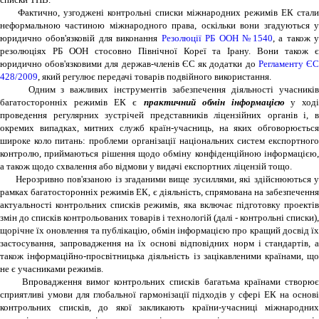
Фактично, узгоджені контрольні списки міжнародних режимів ЕК стали
неформальною частиною міжнародного права, оскільки вони згадуються у
юридично обов'язковій для виконання
Резолюції РБ ООН №1540
, а також 
резолюціях РБ ООН стосовно Північної Кореї та Ірану. Вони також є
юридично обов'язковими для держав-членів ЄС як додатки до
Регламенту Є
428/2009
, який регулює передачі товарів подвійного використання.
Одним з важливих інструментів забезпечення діяльності учасників
багатосторонніх режимів ЕК є
практичний обмін інформацією
у ході
проведення регулярних зустрічей представників ліцензійних органів і, в
окремих випадках, митних служб країн-учасниць, на яких обговорюється
широке коло питань: проблеми організації національних систем експортного
контролю, приймаються рішення щодо обміну конфіденційною інформацією,
а також щодо схвалення або відмови у видачі експортних ліцензій тощо.
Нерозривно пов'язаною із згаданими вище зусиллями, які здійснюються у
рамках багатосторонніх режимів ЕК, є діяльність, спрямована на забезпечення
актуальності контрольних списків режимів, яка включає підготовку проектів
змін до списків контрольованих товарів і технологій (далі - контрольні списки),
щорічне їх оновлення та публікацію, обмін інформацією про кращий досвід їх
застосування, запровадження на їх основі відповідних норм і стандартів, а
також інформаційно-просвітницька діяльність із зацікавленими країнами, що
не є учасниками режимів.
Впровадження вимог контрольних списків багатьма країнами створює
сприятливі умови для глобальної гармонізації підходів у сфері ЕК на основі
контрольних списків, до якої закликають країни-учасниці міжнародних