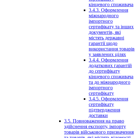
кінцевого споживача
3.4.3. Оформлення
міжнародного
імпортного
сертифікату та інших
документів, які
містять державні
гарантії щодо
використання товарів
у заявлених цілях
3.4.4. Оформлення
додаткових гарантій
до сертифікату
кінцевого споживача
та до міжнародного
імпортного
сертифікату
3.4.5. Оформлення
сертифікату
підтвердження
доставки
3.5. Повноваження на право
здійснення експорту, імпорту
товарів військового призначення
та товарів, які містять відомості,