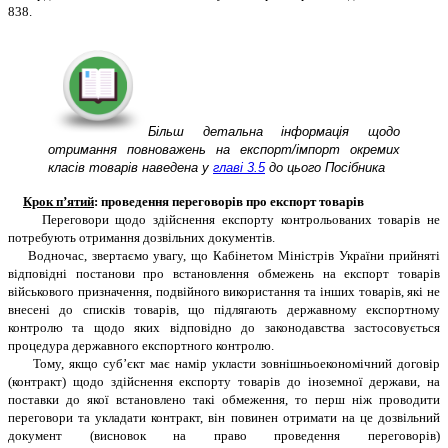
838.
Більш детальна інформація щодо
отримання повноважень на експорт/імпорт окремих
класів товарів наведена у
главі 3.5
до цього Посібника
Крок п’ятий
: проведення переговорів про експорт товарів
Переговори щодо здійснення експорту контрольованих товарів не
потребують отримання дозвільних документів.
Водночас, звертаємо увагу, що Кабінетом Міністрів України прийняті
відповідні постанови про встановлення обмежень на експорт товарів
військового призначення, подвійного використання та інших товарів, які не
внесені до списків товарів, що підлягають державному експортному
контролю та щодо яких відповідно до законодавства застосовується
процедура державного експортного контролю.
Тому, якщо суб’єкт має намір укласти зовнішньоекономічний договір
(контракт) щодо здійснення експорту товарів до іноземної держави, на
поставки до якої встановлено такі обмеження, то перш ніж проводити
переговори та укладати контракт, він повинен отримати на це дозвільний
документ (висновок на право проведення переговорів)