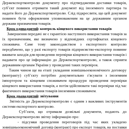
Держекспортконтролю документу про підтвердження доставки товарів,
суб’єкт повинен отримати такий документ від іноземного партнера та
надати його до Держекспортконтролю. Слід підкреслити, що цей документ
повинен бути оформленим уповноваженим на це державним органом
держави призначення товарів.
Крок одинадцятий
: контроль кінцевого використання товарів
З
авершення передачі не є гарантією наступного використання товарів за
їх призначенням, яке визначено у відповідних сертифікатах кінцевого
споживача. Саме тому законодавством з експортного контролю
передбачено, що у разі експорту товарів підприємство-експортер повинне
вживати заходів для проведення перевірки кінцевого використання товарів і
надавати про це інформацію до Держекспортконтролю, а також сприяти
державним органам України у проведенні таких перевірок.
Таким чином ще на етапі укладання зовнішньоекономічного договору
(контракту) суб’єкту потрібно документально з’ясувати з іноземним
імпортером та кінцевим споживачем процедури проведення перевірки
кінцевого використання товарів, а потім здійснювати такі перевірки під час
фактичного використання товарів іноземним споживачем.
Крок дванадцятий
: звітування
Звітність до Держекспортконтролю є одним з важливих інструментів
системи експортного контролю.
Суб’єкти, що отримали дозвільні документи, подають до
Держекспортконтролю звітну інформацію про:
- підсумки проведення переговорів під час яких укладено
зовнішньоекономічний договір (контракт) про експорт товарів, на поставки