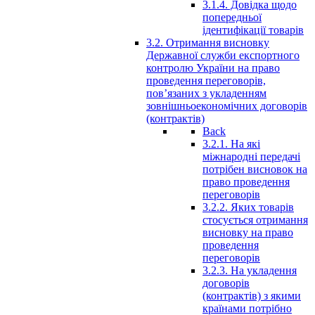
3.1.4. Довідка щодо
попередньої
ідентифікації товарів
3.2. Отримання висновку
Державної служби експортного
контролю України на право
проведення переговорів,
пов’язаних з укладенням
зовнішньоекономічних договорів
(контрактів)
Back
3.2.1. На які
міжнародні передачі
потрібен висновок на
право проведення
переговорів
3.2.2. Яких товарів
стосується отримання
висновку на право
проведення
переговорів
3.2.3. На укладення
договорів
(контрактів) з якими
країнами потрібно