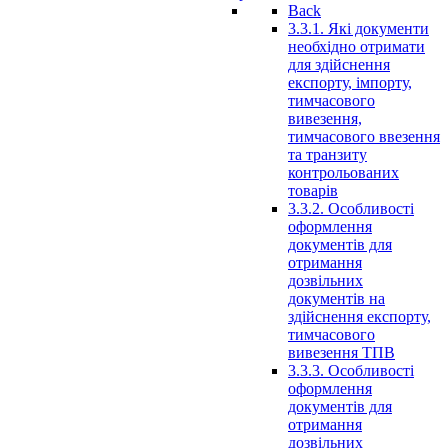
Back
3.3.1. Які документи
необхідно отримати
для здійснення
експорту, імпорту,
тимчасового
вивезення,
тимчасового ввезення
та транзиту
контрольованих
товарів
3.3.2. Особливості
оформлення
документів для
отримання
дозвільних
документів на
здійснення експорту,
тимчасового
вивезення ТПВ
3.3.3. Особливості
оформлення
документів для
отримання
дозвільних