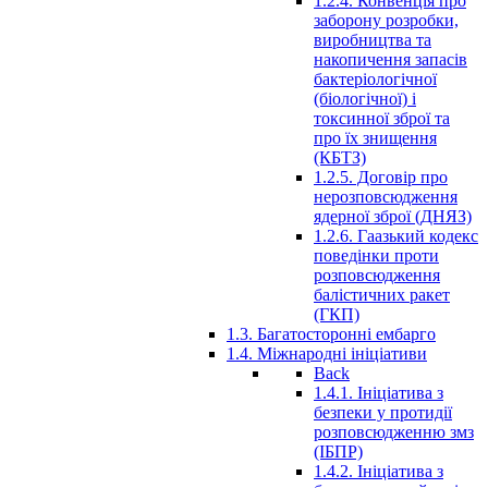
1.2.4. Конвенція про
заборону розробки,
виробництва та
накопичення запасів
бактеріологічної
(біологічної) і
токсинної зброї та
про їх знищення
(КБТЗ)
1.2.5. Договір про
нерозповсюдження
ядерної зброї (ДНЯЗ)
1.2.6. Гаазький кодекс
поведінки проти
розповсюдження
балістичних ракет
(ГКП)
1.3. Багатосторонні ембарго
1.4. Міжнародні ініціативи
Back
1.4.1. Ініціатива з
безпеки у протидії
розповсюдженню змз
(ІБПР)
1.4.2. Ініціатива з