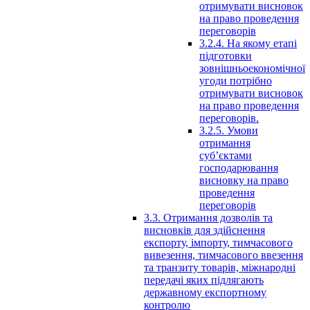
отримувати висновок
на право проведення
переговорів
3.2.4. На якому етапі
підготовки
зовнішньоекономічної
угоди потрібно
отримувати висновок
на право проведення
переговорів.
3.2.5. Умови
отримання
суб’єктами
господарювання
висновку на право
проведення
переговорів
3.3. Отримання дозволів та
висновків для здійснення
експорту, імпорту, тимчасового
вивезення, тимчасового ввезення
та транзиту товарів, міжнародні
передачі яких підлягають
державному експортному
контролю