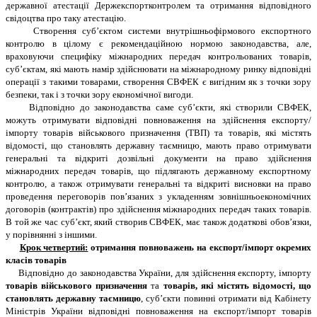
державної атестації Держекспортконтролем та отримання відповідного
свідоцтва про таку атестацію.
Створення суб’єктом системи внутрішньофірмового експортного
контролю в цілому є рекомендаційною нормою законодавства, але,
враховуючи специфіку міжнародних передач контрольованих товарів,
суб’єктам, які мають намір здійснювати на міжнародному ринку відповідні
операції з такими товарами, створення СВФЕК є вигідним як з точки зору
безпеки, так і з точки зору економічної вигоди.
Відповідно до законодавства саме суб’єкти, які створили СВФЕК,
можуть отримувати відповідні повноваження на здійснення експорту/
імпорту товарів військового призначення (ТВП) та товарів, які містять
відомості, що становлять державну таємницю, мають право отримувати
генеральні та відкриті дозвільні документи на право здійснення
міжнародних передач товарів, що підлягають державному експортному
контролю, а також отримувати генеральні та відкриті висновки на право
проведення переговорів пов’язаних з укладенням зовнішньоекономічних
договорів (контрактів) про здійснення міжнародних передач таких товарів.
В той же час суб’єкт, який створив СВФЕК, має також додаткові обов’язки,
у порівнянні з іншими.
Крок четвертий:
отримання повноважень на експорт/імпорт окремих
класів товарів
Відповідно до законодавства України, для здійснення експорту, імпорту
товарів військового призначення
та
товарів, які містять відомості, що
становлять державну таємницю
, суб’єкти повинні отримати від Кабінету
Міністрів України відповідні повноваження на експорт/імпорт товарів