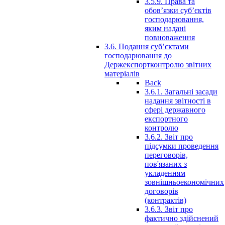
3.5.9. Права та
обов’язки суб’єктів
господарювання,
яким надані
повноваження
3.6. Подання суб’єктами
господарювання до
Держекспортконтролю звітних
матеріалів
Back
3.6.1. Загальні засади
надання звітності в
сфері державного
експортного
контролю
3.6.2. Звіт про
підсумки проведення
переговорів,
пов'язаних з
укладенням
зовнішньоекономічних
договорів
(контрактів)
3.6.3. Звіт про
фактично здійснений