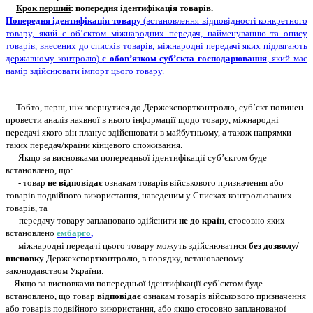
Крок перший
: попередня ідентифікація товарів.
Попередня ідентифікація товару
(встановлення відповідності конкретного
товару, який є об’єктом міжнародних передач, найменуванню та опису
товарів, внесених до списків товарів, міжнародні передачі яких підлягають
державному контролю)
є обов’язком суб’єкта господарювання
, який має
намір здійснювати імпорт цього товару.
Тобто, перш, ніж звернутися до Держекспортконтролю, суб’єкт повинен
провести аналіз наявної в нього інформації щодо товару, міжнародні
передачі якого він планує здійснювати в майбутньому, а також напрямки
таких передач/країни кінцевого споживання.
Якщо за висновками попередньої ідентифікації суб’єктом буде
встановлено, що:
- товар
не відповідає
ознакам товарів військового призначення або
товарів подвійного використання, наведеним у Списках контрольованих
товарів, та
- передачу товару заплановано здійснити
не до країн
, стосовно яких
встановлено
ембарго
,
міжнародні передачі цього товару можуть здійснюватися
без дозволу/
висновку
Держекспортконтролю, в порядку, встановленому
законодавством України.
Якщо за висновками попередньої ідентифікації суб’єктом буде
встановлено, що товар
відповідає
ознакам товарів військового призначення
або товарів подвійного використання, або якщо стосовно запланованої