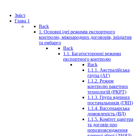
Зміст
Глава 1
Back
1. Основні ідеї режимів експортного
контролю, міжнародних договорів, ініціатив
та ембарго
Back
1.1. Багатосторонні режими
експортного контролю
Back
1.1.1. Австралійська
група (АГ)
1.1.2. Режим
контролю ракетних
технологій (РКРТ)
1.1.3. Група ядерних
постачальників (ГЯП)
1.1.4. Вассенаарська
домовленість (ВД)
1.1.5. Комітет цангера
та договір про
нерозповсюдження
ядерної зброї (ДНЯЗ)