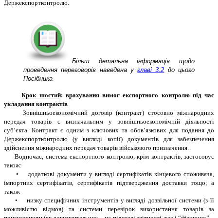
Держекспортконтролю.
Більш детальна інформація щодо
проведення переговорів наведена
у
главі 3.2
до цього
Посібника
Крок шостий
: врахування вимог експортного контролю під час
укладання контрактів
Зовнішньоекономічний договір (контракт) стосовно міжнародних
передач товарів є визначальним у зовнішньоекономічній діяльності
суб’єкта. Контракт є одним з ключових та обов’язкових для подання до
Держекспортконтролю (у вигляді копії) документів для забезпечення
здійснення міжнародних передач товарів військового призначення.
Водночас, система експортного контролю, крім контрактів, застосовує
також:
• додаткові документи у вигляді сертифікатів кінцевого споживача,
імпортних сертифікатів, сертифікатів підтвердження доставки тощо; а
також
• низку специфічних інструментів у вигляді дозвільної системи (з її
можливістю відмов) та системи перевірок використання товарів за
призначенням (як документальних – на підставі звітності, так і “фізичних” –