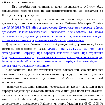
військового призначення.
Про необхідність отримання таких повноважень суб’єкту буде
повідомлено листі-роз’ясненні Держекспортконтролю, що додається до
Посвідчення про реєстрацію.
В такому випадку до Держекспортконтролю подаються заява та
документи, згідно з положеннями постанови Кабінету Міністрів України
від 08.06.1998 № 838 «Про затвердження Положення про порядок надання
суб’єктам зовнішньоекономічної діяльності повноважень на право
здійснення експорту, імпорту товарів військового призначення та товарів,
які містять відомості, що становлять державну таємницю»
.
Документи мають бути оформлені у відповідності до рекомендацій та за
формою, наведеними у наказі
ДСЕКУ від 23.01.2019 № 68 «Про
затвердження Інструкції про порядок заповнення заяви про отримання
(продовження терміну дії) повноважень на право здійснення експорту,
імпорту товарів військового призначення та товарів, які містять відомості,
що становлять державну таємницю»
.
Слід зазначити, що для отримання таких повноважень суб’єкт повинен
виконати низку додаткових обов’язкових процедур, а після отримання
повноважень виконувати додаткові обов’язки, що встановлені
законодавством.
Виняток
становлять випадки, передбачені пунктом 4 Положення про
порядок надання суб’єктам зовнішньоекономічної діяльності повноважень,
на право здійснення експорту, імпорту товарів військового призначення та
товарів, які містять відомості, що становлять державну таємницю,
затвердженого постановою Кабінету міністрів України від 08.06.1998 №