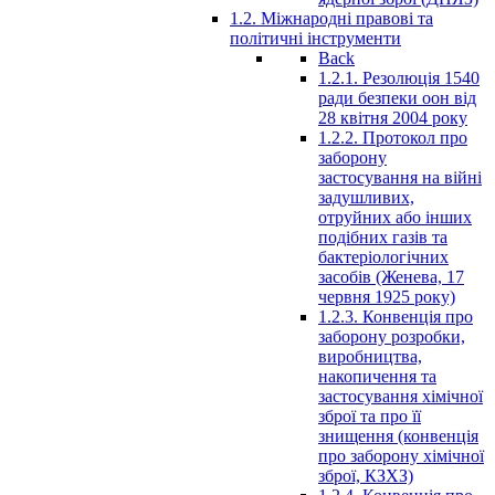
1.2. Міжнародні правові та
політичні інструменти
Back
1.2.1. Резолюція 1540
ради безпеки оон від
28 квітня 2004 року
1.2.2. Протокол про
заборону
застосування на війні
задушливих,
отруйних або інших
подібних газів та
бактеріологічних
засобів (Женева, 17
червня 1925 року)
1.2.3. Конвенція про
заборону розробки,
виробництва,
накопичення та
застосування хімічної
зброї та про її
знищення (конвенція
про заборону хімічної
зброї, КЗХЗ)