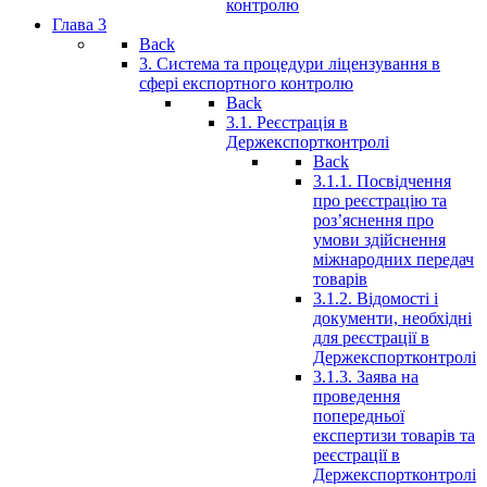
контролю
Глава 3
Back
3. Система та процедури ліцензування в
сфері експортного контролю
Back
3.1. Реєстрація в
Держекспортконтролі
Back
3.1.1. Посвідчення
про реєстрацію та
роз’яснення про
умови здійснення
міжнародних передач
товарів
3.1.2. Відомості і
документи, необхідні
для реєстрації в
Держекспортконтролі
3.1.3. Заява на
проведення
попередньої
експертизи товарів та
реєстрації в
Держекспортконтролі