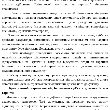
шляхом здійснення “фізичного” контролю на території кінцевого
споживача).
Саме з метою отримання згоди та гарантій іноземного кінцевого
споживача про надання зазначених вище документів, або про здійснення
перевірок, ці вимоги повинні бути враховані під час укладання будь-якого
(договору) контракту (не лише тих, які укладені на підставі відповідних
висновків Держекспортконтролю).
З метою належного виконання вимог експортного контролю, суб’єкту
доцільно заздалегідь домовитись з іноземним споживачем про надання
сертифікатів, оскільки в разі відсутності заява про надання дозвільного
документу буде відхилена Держекспортконтролем.
Також необхідно повідомити іноземного споживача про вимоги та
механізми перевірок кінцевого використання товарів за призначенням
(документальні та “фізичні”), тому що відсутність згоди та гарантій
іноземного споживача про такі перевірки може стати підставою відмови у
наданні дозвільного документу.
У зв’язку з тим, що завжди існує ризик відмови у дозвільному документі,
кращим шляхом для суб’єкта застрахуватись від штрафних санкцій є умова
набуття чинності контрактом після отримання дозвільного документу.
Крок сьомий
: отримання від іноземного суб’єкта документів про
гарантії
Документи про гарантії є специфічним і вкрай важливим інструментом
експортного контролю. Такі документи, як правило, мають форму
відповідних сертифікатів (сертифікатів кінцевого споживача, імпортних