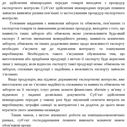
до здійснення міжнародних передач товарів виходячи з процедур
експортного контролю. Суб’єкт здійснення міжнародних передач повинен
завчасно виявляти ризики пов’язані із застосуванням процедур експортного
контролю.
Головним завданням є виявлення заборон та обмежень, пов’язаних із
експортом товарів та виконанням дозвільних процедур, виходячи з того, що
наявність таких заборон або обмежень може унеможливити будь-який
експорт. З метою зменшення комерційного ризику, наявність зазначених
заборон, обмежень чи інших додаткових вимог щодо можливості експорту
необхідно з’ясувати ще до підписання контракту та планування
виробництва. Необхідність такого з’ясування обумовлена тим, що
виготовлення або придбання продукції з метою її експорту буде корисним
лише у випадку, коли відносно експорту такої продукції немає обмежень чи
заборон, споживач продукції є надійним, а можливість експорту завчасно
з’ясовано.
Якщо продукцію, яка підлягає державному експортному контролю, вже
виготовлено але не з’ясовно надійність споживача та наявність обмежень чи
заборон на її експорт, існує ризик зазнати фінансових збитків у зв’язку з
відмовою у наданні дозвільних документів. Суб’єкт здійснення
міжнародних передач у такому разі буде змушений сплатити витрати на
виробництво, штрафні санкції за контрактом і на додаток до цього може
втратити свого замовника назавжди.
Таким чином, з метою впевненої роботи на зовнішньоекономічних
ринках, суб’єкт господарювання повинен виконати зазначені нижче
обов’язкові кроки.