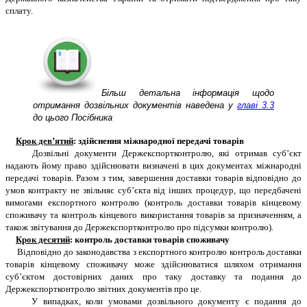
сплату.
Більш детальна інформація щодо
отримання дозвільних документів наведена у
главі 3.3
до цього Посібника
Крок дев’ятий
: здійснення міжнародної передачі товарів
Дозвільні документи Держекспортконтролю, які отримав суб’єкт
надають йому право здійснювати визначені в цих документах міжнародні
передачі товарів. Разом з тим, завершення доставки товарів відповідно до
умов контракту не звільняє суб’єкта від інших процедур, що передбачені
вимогами експортного контролю (контроль доставки товарів кінцевому
споживачу та контроль кінцевого використання товарів за призначенням, а
також звітування до Держекспортконтролю про підсумки контролю).
Крок десятий
: контроль доставки товарів споживачу
Відповідно до законодавства з експортного контролю контроль доставки
товарів кінцевому споживачу може здійснюватися шляхом отримання
суб’єктом достовірних даних про таку доставку та подання до
Держекспортконтролю звітних документів про це.
У випадках, коли умовами дозвільного документу є подання до