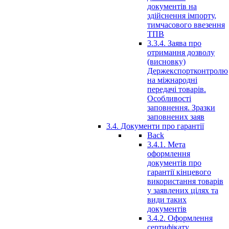
документів на
здійснення імпорту,
тимчасового ввезення
ТПВ
3.3.4. Заява про
отримання дозволу
(висновку)
Держекспортконтролю
на міжнародні
передачі товарів.
Особливості
заповнення. Зразки
заповнених заяв
3.4. Документи про гарантії
Back
3.4.1. Мета
оформлення
документів про
гарантії кінцевого
використання товарів
у заявлених цілях та
види таких
документів
3.4.2. Оформлення
сертифікату