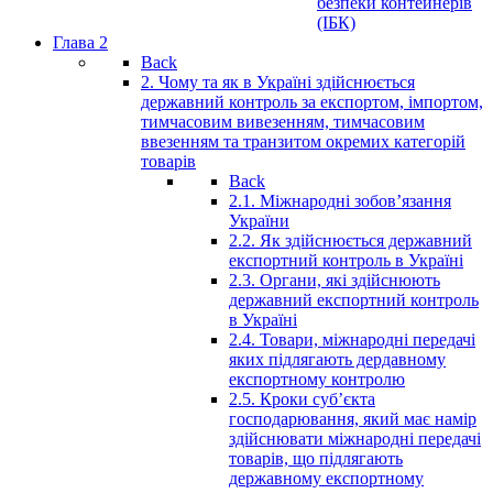
безпеки контейнерів
(ІБК)
Глава 2
Back
2. Чому та як в Україні здійснюється
державний контроль за експортом, імпортом,
тимчасовим вивезенням, тимчасовим
ввезенням та транзитом окремих категорій
товарів
Back
2.1. Міжнародні зобов’язання
України
2.2. Як здійснюється державний
експортний контроль в Україні
2.3. Органи, які здійснюють
державний експортний контроль
в Україні
2.4. Товари, міжнародні передачі
яких підлягають дердавному
експортному контролю
2.5. Кроки суб’єкта
господарювання, який має намір
здійснювати міжнародні передачі
товарів, що підлягають
державному експортному