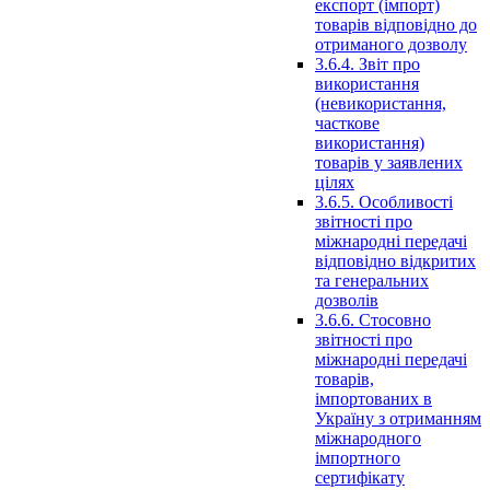
експорт (імпорт)
товарів відповідно до
отриманого дозволу
3.6.4. Звіт про
використання
(невикористання,
часткове
використання)
товарів у заявлених
цілях
3.6.5. Особливості
звітності про
міжнародні передачі
відповідно відкритих
та генеральних
дозволів
3.6.6. Стосовно
звітності про
міжнародні передачі
товарів,
імпортованих в
Україну з отриманням
міжнародного
імпортного
сертифікату