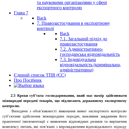
та науковими організаціями у сфері
експортного контролю
Глава 7
Back
7. Правозастосування в експортному
контролі
Back
7.1. Загальний підхід до
правозастосування
7.2. Адміністративно-
господарська відповідальність
7.3. Індивідуальна
відповідальність (кримінальна,
адміністративна)
Єдиний список ТПВ (ЄС)
Про Посібник
2.5 Кроки суб’єкта господарювання, який має намір здійснювати
міжнародні передачі товарів, що підлягають державному експортному
контролю.
Виходячи з обов’язковості виконання вимог експортного контролю
суб’єктами здійснення міжнародних передач, важливим завданням його
практичної імплементації є виявлення відповідних ризиків та вирішення
комплексу питань, які пов’язані з впровадженням відповідального підходу