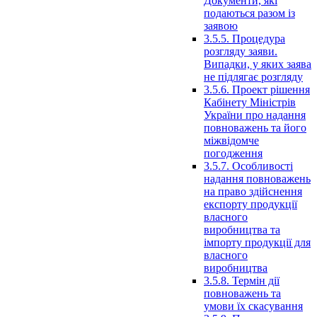
Документи, які
подаються разом із
заявою
3.5.5. Процедура
розгляду заяви.
Випадки, у яких заява
не підлягає розгляду
3.5.6. Проект рішення
Кабінету Міністрів
України про надання
повноважень та його
міжвідомче
погодження
3.5.7. Особливості
надання повноважень
на право здійснення
експорту продукції
власного
виробництва та
імпорту продукції для
власного
виробництва
3.5.8. Термін дії
повноважень та
умови їх скасування