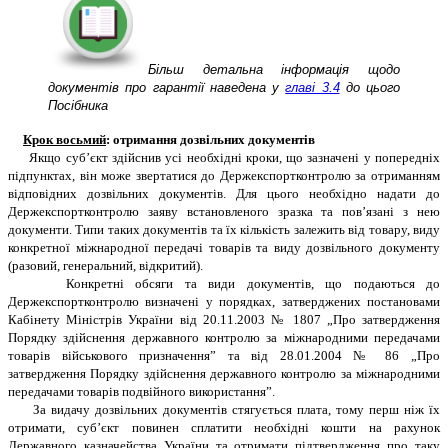
Більш детальна інформація щодо
документів про гарантії наведена
у
главі 3.4
до цього
Посібника
Крок восьмий
: отримання дозвільних документів
Якщо суб’єкт здійснив усі необхідні кроки, що зазначені у попередніх
підпунктах, він може звертатися до Держекспортконтролю за отриманням
відповідних дозвільних документів. Для цього необхідно надати до
Держекспортконтролю заяву встановленого зразка та пов’язані з нею
документи. Типи таких документів та їх кількість залежить від товару, виду
конкретної міжнародної передачі товарів та виду дозвільного документу
(разовий, генеральний, відкритий).
Конкретні обсяги та види документів, що подаються до
Держекспортконтролю визначені у порядках, затверджених постановами
Кабінету Міністрів України від 20.11.2003 № 1807 „Про затвердження
Порядку здійснення державного контролю за міжнародними передачами
товарів військового призначення” та від 28.01.2004 № 86 „Про
затвердження Порядку здійснення державного контролю за міжнародними
передачами товарів подвійного використання”.
За видачу дозвільних документів стягується плата, тому перш ніж їх
отримати, суб’єкт повинен сплатити необхідні кошти на рахунок
Державного казначейства України та отримати підтвердження про таку