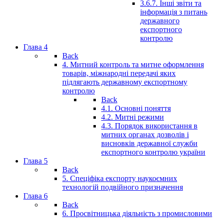
3.6.7. Інші звіти та
інформація з питань
державного
експортного
контролю
Глава 4
Back
4. Митний контроль та митне оформлення
товарів, міжнародні передачі яких
підлягають державному експортному
контролю
Back
4.1. Основні поняття
4.2. Митні режими
4.3. Порядок використання в
митних органах дозволiв i
висновкiв державної служби
експортного контролю україни
Глава 5
Back
5. Спеціфіка експорту наукоємних
технологій подвійного призначення
Глава 6
Back
6. Просвітницька діяльність з промисловими