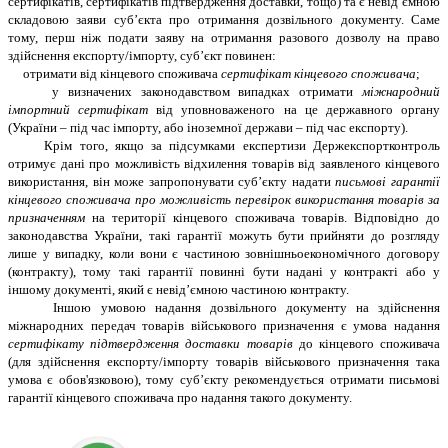
сертифікатів, сертифікатів підтвердження доставки, тощо) та є невід’ємною
складовою заяви суб’єкта про отримання дозвільного документу. Саме
тому, перш ніж подати заяву на отримання разового дозволу на право
здійснення експорту/імпорту, суб’єкт повинен:
отримати від кінцевого споживача
сертифікат кінцевого споживача
;
у визначених законодавством випадках отримати
міжнародний
імпортний сертифікат
від уповноваженого на це державного органу
(України – під час імпорту, або іноземної держави – під час експорту).
Крім того, якщо за підсумками експертизи Держекспортконтроль
отримує дані про можливість відхилення товарів від заявленого кінцевого
використання, він може запропонувати суб’єкту надати
письмові гарантії
кінцевого споживача про можливість перевірок використання товарів за
призначенням
на території кінцевого споживача товарів. Відповідно до
законодавства України, такі гарантії можуть бути прийняти до розгляду
лише у випадку, коли вони є частиною зовнішньоекономічного договору
(контракту), тому такі гарантії повинні бути надані у контракті або у
іншому документі, який є невід’ємною частиною контракту.
Іншою умовою надання дозвільного документу на здійснення
міжнародних передач товарів військового призначення є умова надання
сертифікату підтвердження доставки товарів
до кінцевого споживача
(для здійснення експорту/імпорту товарів військового призначення така
умова є обов'язковою), тому суб’єкту рекомендується отримати письмові
гарантії кінцевого споживача про надання такого документу.