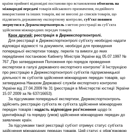
країни прийняті відповідні постанови про встановлення
обмежень на
міжнародні передачі
товарів військового призначення, подвійного
використання та інших товарів, які не внесені до списків товарів, що
підлягають державному експортному контролю,
суб’єкт повинен
звернутися в Держекспортконтроль
з метою реєстрації як суб’єкта
здійснення міжнародних передач товарів.
Крок другий:
реєстрація в Держекспортконтролі.
Для реєстрації в Держекспортконтролі суб’єкту необхідно надати
відповідні відомості та документи, необхідні для проведення
попередньої експертизи товару, перелік та вимоги до яких
передбачені постановою Кабінету Міністрів України від 05.07.1997 №
767 „Про затвердження Положення про порядок проведення
експертизи в галузі державного експортного контролю” й Інструкцією
про реєстрацію в Держекспортконтролі суб’єктів підприємницької
діяльності як суб’єктів здійснення міжнародних передач товарів, що
затверджена Наказом Державної служби експортного контролю
України від 27.04.2009 № 31 (реєстрація в Міністерстві юстиції України
15.07.2009 за № 637/16653).
За підсумками попередньої експертизи, Держекспортконтроль
здійснить реєстрацію суб’єкта як суб’єкта здійснення міжнародних
передач товарів і
надасть відповідне роз’яснення
щодо їх
ідентифікації та порядку (умов) здійснення міжнародних передач до
заявлених країн.
За підсумками такої реєстрації суб’єкт отримує статус суб’єкта
здійснення міжнародних передач товарів. Цей статус є обов’язковою