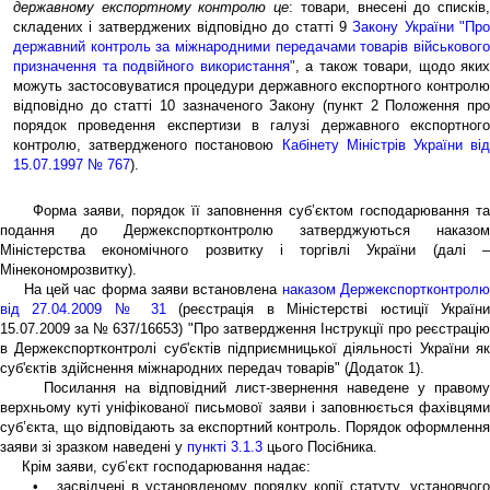
державному експортному контролю це
: товари, внесені до списків
складених і затверджених відповідно до статті 9
Закону України "Пр
державний контроль за міжнародними передачами товарів військового
призначення та подвійного використання"
, а також товари, щодо яких
можуть застосовуватися процедури державного експортного контролю
відповідно до статті 10 зазначеного Закону (пункт 2 Положення про
порядок проведення експертизи в галузі державного експортного
контролю, затвердженого постановою
Кабінету Міністрів України ві
15.07.1997 № 767
).
Форма заяви, порядок її заповнення суб’єктом господарювання та
подання до Держекспортконтролю затверджуються наказом
Міністерства економічного розвитку і торгівлі України (далі –
Мінекономрозвитку).
На цей час форма заяви встановлена
наказом Держекспортконтрол
від 27.04.2009 № 31
(реєстрація в Міністерстві юстиції Україн
15.07.2009 за № 637/16653) "Про затвердження Інструкції про реєстрацію
в Держекспортконтролі суб'єктів підприємницької діяльності України як
суб'єктів здійснення міжнародних передач товарів" (Додаток 1).
Посилання на відповідний лист-звернення наведене у правому
верхньому куті уніфікованої письмової заяви і заповнюється фахівцями
суб’єкта, що відповідають за експортний контроль. Порядок оформлення
заяви зі зразком наведені у
пункті 3.1.3
цього Посібника.
Крім заяви, суб’єкт господарювання надає:
• засвідчені в установленому порядку копії статуту, установчого