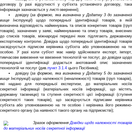
договору (у разі відсутності у суб’єкта установчого договору, така
інформація зазначається у листі-зверненні);
• довідку (
за формою, яка визначена у Додатку 3 до зазначено
вище Інструкції
) щодо попередньої ідентифікації товарів, в які
визначена відповідність найменувань та описів конкретних товарів (груп
товарів), зазначених у заяві, найменуванню та опису товарів, внесених
до списків товарів, міжнародні передачі яких підлягають державному
експортному контролю. Довідка щодо попередньої ідентифікації товарів
засвідчується підписом керівника суб'єкта або уповноваженою на те
особою. У разі коли суб'єкт має намір здійснювати експорт, імпорт,
тимчасове вивезення чи ввезення технологій чи послуг, до довідки щодо
попередньої ідентифікації додається анотований опис зазначених
технологій чи послуг (див.
пункт 3.1.4
цього Посібника);
• довідку (
за формою, яка визначена у Додатку 5 до зазначено
вище Інструкції
) щодо належності (неналежності) товарів (груп товарів)
які надано для попередньої експертизи, до матеріальних носіїв
секретної інформації (матеріальних носіїв інформації, що містять
державну таємницю) та ступеня секретності цієї інформації (ступеня
секретності таких товарів), що засвідчується підписами керівника
суб'єкта або уповноваженою на те особою і керівника його режимно-
секретного органу (за наявності такого органу на підприємстві);
Зразок оформлення
Довідки щодо належності товарів
до матеріальних носіїв секретної інформації