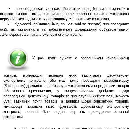
• перелік держав, до яких або з яких передбачається здійснити
експорт, імпорт, тимчасове вивезення чи ввезення товарів, міжнародні
передачі яких підлягають державному експортному контролю;
• відомості (прізвище, ім'я, по батькові та посада) про посадових
осіб, які організують та забезпечують додержання суб'єктом вимог
законодавства з питань експортного контролю.
У разі коли суб'єкт є розробником (виробником)
товарів, міжнародні передачі яких підлягають державному
експортному контролю, або має намір провадити посередницьку
(брокерську) діяльність, пов'язану з міжнародними передачами товарів
військового призначення, у вищезазначених довідках щодо
попередньої ідентифікації товарів та про ступінь секретності, можуть
бути зазначені групи товарів, а довідки щодо конкретних товарів,
міжнародні передачі яких підлягають державному експортному
контролю, повинні бути подані під час проведення основної
експертизи.
У заяві та пов’язаних з нею документах персонал суб’єкт