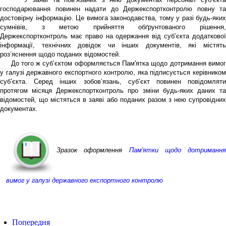
господарювання повинен надати до Держекспортконтролю повну та
достовірну інформацію. Це вимога законодавства, тому у разі будь-яких
сумнівів, з метою прийняття обґрунтованого рішення,
Держекспортконтроль має право на одержання від суб’єкта додаткової
інформації, технічних довідок чи інших документів, які містять
роз’яснення щодо поданих відомостей.
До того ж суб’єктом оформляється Пам'ятка щодо дотримання вимог
у галузі державного експортного контролю, яка підписується керівником
суб’єкта. Серед інших зобов’язань, суб’єкт повинен повідомляти
протягом місяця Держекспортконтроль про зміни будь-яких даних та
відомостей, що містяться в заяві або поданих разом з нею супровідних
документах.
Зразок оформлення
Пам'ятки щодо дотримання
вимог у галузі державного експортного контролю
Попередня