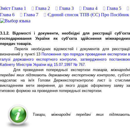
Зміст
Глава 1
Глава 2
Глава 3
Глава 4
Глава 5
Глава 6
Глава 7
Єдиний список ТПВ (ЄС)
Про Посібник
3.1.2. Відомості і документи, необхідні для реєстрації суб’єкта
господарювання України як суб’єкта здійснення міжнародних
передач товарів.
Перелік необхідних відомостей і документів для реєстрації
визначений у пункті 13
Положення про порядок проведення експертизи 
галузі державного експортного контролю, затвердженого постановою
Кабінету Міністрів України від 15.07.1997 № 767
.
Для проведення попередньої експертизи
товарів, міжнародн
передачі яких підлягають державному експортному контролю
, суб'єк
надсилає на ім'я Голови Держекспортконтролю лист із стислим
викладенням мети звернення, до якого додає оформлену заяву за
типовою формою на проведення попередньої експертизи.
Товари, міжнародні передачі яких підлягають