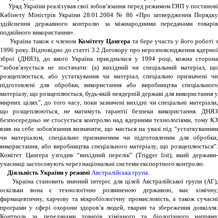
Уряд України реалізував свої зобов’язання перед режимом ГЯП у постанові
Кабінету Міністрів України 28.01.2004 № 86 «Про затвердження Порядку
здійснення державного контролю за міжнародними передачами товарів
подвійного використання».
Україна також є членом
Комітету Цангера
та бере участь у його роботі 
1996 року. Відповідно до статті 3.2 Договору про нерозповсюдження ядерної
зброї (ДНЯЗ), до якого Україна приєдналася у 1994 році, кожна сторона
“зобов’язується не постачати: (а) вихідний чи спеціальний матеріал, що
розщеплюється, або устаткування чи матеріал, спеціально призначені чи
підготовлені для обробки, використання або виробництва спеціального
матеріалу, що розщеплюється, будь-якій неядерній державі для використання у
мирних цілях”, до того часу, поки зазначені вихідні чи спеціальні матеріали,
що розщеплюються, не матимуть гарантії безпеки використання. ДНЯЗ
безпосередньо не стосується контролю над ядерними технологіями, тому КЗ
взяв на себе зобов'язання визначити, що мається на увазі під “устаткуванням
чи матеріалом, спеціально призначеним чи підготовленим для обробки,
використання, або виробництва спеціального матеріалу, що розщеплюється”.
Комітет Цангера узгодив “вихідний перелік” (Trigger list), який держави-
учасниці застосовують через національні системи експортного контролю.
Діяльність України у режимі
Австралійська група
.
Україна становить значний інтерес для цілей Австралійської групи (АГ),
оскільки вона є технологічно розвиненою державою, має хімічну,
фармацевтичну, харчову та мікробіологічну промисловість, а також сучасні
програми у сфері охорони здоров’я людей, тварин та збереження довкілля.
Контроль за передачами товарів хімічного та біологічного напряму