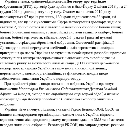
Україна є також країною-підписантом
Договору про торгівлю
озброєннями
(ДТО). Договір було прийнято в Нью-Йорку 2 квітня 2013 р., а 24
грудня 2014 р. договір вступив у силу. Станом на початок 2019 року
нараховується 97 країн-учасниць, 130 країн-підписантів та 38 країн, які
підписали, але ще не є учасниками. Сфера застосування договору, згідно зі
статтею 2, поширюється на 8 категорій звичайних озброєнь: бойові танки;
бойові броньовані машини; артилерійські системи великого калібру; бойові
літаки; бойові вертольоти; військові кораблі; ракети і ракетні пускові
установки; стрілецька зброя і легкі озброєння. Остаточній ратифікації
Договору повинні передувати всебічний аналіз перспектив і наслідків
приєднання до нього України з врахуванням необхідності розробки програми
захисту рівня конкурентоспроможності національного виробництва на
світовому ринку та можливості імплементації ДТО в систему державного
експортного контролю України, а також вжиття низки політичних,
нормативно-правових, організаційних та фінансових заходів щодо
забезпечення виконання Україною норм договору.
При прийнятті рішень щодо постачання озброєнь Україна враховує
положення
Мораторію Економічного Співтовариства Держав Західної
Африки на імпорт, експорт та виробництво стрілецької зброї, а також
враховує принци Кодексу поведінки ЄС стосовно експорту звичайних
озброєнь
.
Україна чітко виконує рішення, ухвалені Радою Безпеки ООН, ОБСЄ та
іншими міжнародними організаціями, членом яких є Україна, відносно
вдосконалення міжнародного режиму нерозповсюдження ЗМЗ та обмеження
передач звичайних озброєнь. Резолюції РБ ООН, що запроваджують режими