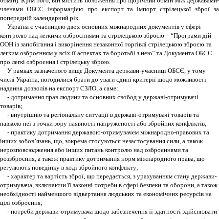
обмін). Крім того, він містить положення про щорічний обмін між державами-
членами ОБСЄ інформацією про експорт та імпорт стрілецької зброї за
попередній календарний рік.
Україна є учасницею двох основних міжнародних документів у сфері
контролю над легкими озброєннями та стрілецькою зброєю – “Програми дій
ООН із запобігання і викорінення незаконної торгівлі стрілецькою зброєю та
легким озброєнням у всіх її аспектах та боротьбі з нею” та Документа ОБСЄ
про легкі озброєння і стрілецьку зброю.
У рамках зазначеного вище Документа держави-учасниці ОБСЄ, у тому
числі Україна, погодилися брати до уваги єдині критерії щодо можливості
надання дозволів на експорт СЗЛО, а саме:
- дотримання прав людини та основних свобод у державі-отримувачі
товарів;
- внутрішню та регіональну ситуації в державі-отримувачі товарів та
навколо неї з точки зору наявності напруженості або збройних конфліктів;
- практику дотримання державою-отримувачем міжнародно-правових та
інших зобов’язань, що, зокрема стосуються незастосування сили, а також
нерозповсюдження або інших питань контролю над озброєннями та
роззброєння, а також практику дотримання норм міжнародного права, що
регулюють поведінку в ході збройного конфлікту;
- характер та вартість зброї, що передається, з урахуванням стану держави-
отримувача, включаючи її законні потреби в сфері безпеки та оборони, а також
необхідності найменшого відвертання людських та економічних ресурсів на
цілі озброєння;
- потреби держави-отримувача щодо забезпечення її здатності здійснювати