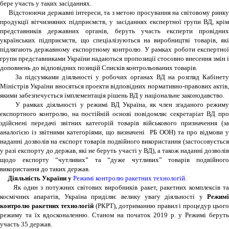
бере участь у таких засіданнях.
Відстоюючи державні інтереси, та з метою просування на світовому ринку
продукції вітчизняних підприємств, у засіданнях експертної групи ВД, крім
представників державних органів, беруть участь експерти провідних
українських підприємств, що спеціалізуються на виробництві товарів, які
підлягають державному експортному контролю. У рамках роботи експертної
групи представниками України надаються пропозиції стосовно внесення змін і
доповнень до відповідних позицій Списків контрольованих товарів.
За підсумками діяльності у робочих органах ВД на розгляд Кабінету
Міністрів України вносяться проекти відповідних нормативно-правових актів,
якими забезпечується імплементація рішень ВД у національне законодавство.
У рамках діяльності у режимі ВД Україна, як член згаданого режиму
експортного контролю, на постійній основі повідомляє секретаріат ВД про
здійснені передачі звітних категорій товарів військового призначення (за
аналогією із звітними категоріями, що визначені РБ ООН) та про відмови у
наданні дозволів на експорт товарів подвійного використання (застосовується
у разі експорту до держав, які не беруть участі у ВД), а також наданні дозволів
щодо експорту “чутливих” та “дуже чутливих” товарів подвійного
використання до таких держав.
Діяльність України у
Режимі контролю ракетних технологій
.
Як один з потужних світових виробників ракет, ракетних комплексів та
космічних апаратів, Україна приділяє велику увагу діяльності у
Режимі
контролю ракетних технологій
(РКРТ), дотриманню правил і процедур цього
режиму та їх вдосконаленню. Станом на початок 2019 р. у Режимі беруть
участь 35 держав.