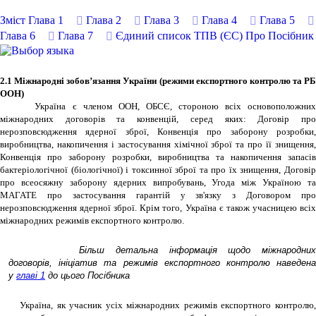
Зміст
Глава 1
Глава 2
Глава 3
Глава 4
Глава 5
Глава 6
Глава 7
Єдиний список ТПВ (ЄС)
Про Посібник
2.1 Міжнародні зобов’язання України (режими експортного контролю та РБ
ООН)
Україна є членом ООН, ОБСЄ, стороною всіх основоположни
міжнародних договорів та конвенцій, серед яких: Договір про
нерозповсюдження ядерної зброї, Конвенція про заборону розробки,
виробництва, накопичення і застосування хімічної зброї та про її знищення,
Конвенція про заборону розробки, виробництва та накопичення запасів
бактеріологічної (біологічної) і токсинної зброї та про їх знищення, Договір
про всеосяжну заборону ядерних випробувань, Угода між Україною та
МАГАТЕ про застосування гарантій у зв'язку з Договором про
нерозповсюдження ядерної зброї. Крім того, Україна є також учасницею всіх
міжнародних режимів експортного контролю.
Більш детальна інформація щодо міжнародних
договорів, ініціатив та режимів експортного контролю наведена
у
главі 1
до цього Посібника
Україна, як учасник усіх міжнародних режимів експортного контролю,