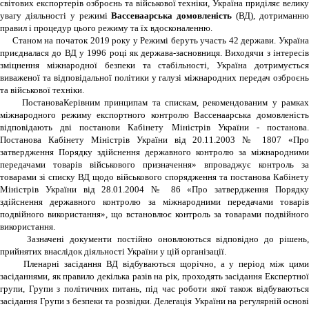
світових експортерів озброєнь та військової техніки, Україна приділяє велику
увагу діяльності у режимі
Вассенаарська домовленість
(ВД), дотриманн
правил і процедур цього режиму та їх вдосконаленню.
Станом на початок 2019 року у Режимі беруть участь 42 держави. Україна
приєдналася до ВД у 1996 році як держава-засновниця. Виходячи з інтересів
зміцнення міжнародної безпеки та стабільності, Україна дотримується
виваженої та відповідальної політики у галузі міжнародних передач озброєнь
та військової техніки.
ПостановаКерівним принципам та спискам, рекомендованим у рамках
міжнародного режиму експортного контролю Вассенаарська домовленість
відповідають дві постанови Кабінету Міністрів України - постанова.
Постанова Кабінету Міністрів України від 20.11.2003 № 1807 «Про
затвердження Порядку здійснення державного контролю за міжнародними
передачами товарів військового призначення» впроваджує контроль за
товарами зі списку ВД щодо військового спорядження та постанова Кабінету
Міністрів України від 28.01.2004 № 86 «Про затвердження Порядку
здійснення державного контролю за міжнародними передачами товарів
подвійного використання», що встановлює контроль за товарами подвійного
використання.
Зазначені документи постійно оновлюються відповідно до рішень,
прийнятих внаслідок діяльності України у цій організації.
Пленарні засідання ВД відбуваються щорічно, а у період між цими
засіданнями, як правило декілька разів на рік, проходять засідання Експертної
групи, Групи з політичних питань, під час роботи якої також відбуваються
засідання Групи з безпеки та розвідки. Делегація України на регулярній основі