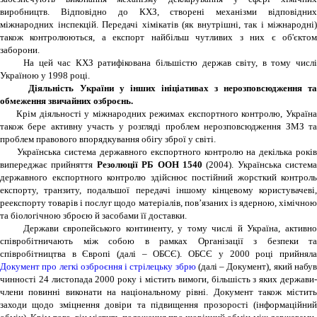
виробництв. Відповідно до КХЗ, створені механізми відповідних
міжнародних інспекцій. Передачі хімікатів (як внутрішні, так і міжнародні)
також контролюються, а експорт найбільш чутливих з них є об'єктом
заборони.
На цей час КХЗ ратифікована більшістю держав світу, в тому числі
Україною у 1998 році.
Діяльність України у інших ініціативах з нерозповсюдження т
обмеження звичайних озброєнь.
Крім діяльності у міжнародних режимах експортного контролю, Україна
також бере активну участь у розгляді проблем нерозповсюдження ЗМЗ та
проблем правового впорядкування обігу зброї у світі.
Українська система державного експортного контролю на декілька років
випереджає прийняття
Резолюції РБ ООН 1540
(2004). Українська система
державного експортного контролю здійснює постійний жорсткий контроль
експорту, транзиту, подальшої передачі іншому кінцевому користувачеві,
реекспорту товарів і послуг щодо матеріалів, пов’язаних із ядерною, хімічною
та біологічною зброєю й засобами її доставки.
Держави європейського континенту, у тому числі й Україна, активно
співробітничають між собою в рамках Організації з безпеки та
співробітництва в Європі (далі – ОБСЄ). ОБСЄ у 2000 році прийняла
Документ про легкі озброєння і стрілецьку збрю
(далі – Документ), який набу
чинності 24 листопада 2000 року і містить вимоги, більшість з яких держави-
члени повинні виконати на національному рівні. Документ також містить
заходи щодо зміцнення довіри та підвищення прозорості (інформаційний