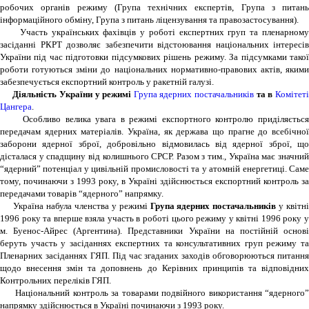
робочих органів режиму (Група технічних експертів, Група з питань
інформаційного обміну, Група з питань ліцензування та правозастосування).
Участь українських фахівців у роботі експертних груп та пленарному
засіданні РКРТ дозволяє забезпечити відстоювання національних інтересів
України під час підготовки підсумкових рішень режиму. За підсумками такої
роботи готуються зміни до національних нормативно-правових актів, якими
забезпечується експортний контроль у ракетній галузі.
Діяльність України у режимі
Група ядерних постачальників
та в
Комітет
Цангера
.
Особливо велика увага в режимі експортного контролю приділяється
передачам ядерних матеріалів. Україна, як держава що прагне до всебічної
заборони ядерної зброї, добровільно відмовилась від ядерної зброї, що
дісталася у спадщину від колишнього СРСР. Разом з тим., Україна має значний
“ядерний” потенціал у цивільній промисловості та у атомній енергетиці. Саме
тому, починаючи з 1993 року, в Україні здійснюється експортний контроль за
передачами товарів “ядерного” напрямку.
Україна набула членства у режимі
Група ядерних постачальників
у квітн
1996 року та вперше взяла участь в роботі цього режиму у квітні 1996 року у
м. Буенос-Айрес (Аргентина). Представники України на постійній основі
беруть участь у засіданнях експертних та консультативних груп режиму та
Пленарних засіданнях ГЯП. Під час згаданих заходів обговорюються питання
щодо внесення змін та доповнень до Керівних принципів та відповідних
Контрольних переліків ГЯП.
Національний контроль за товарами подвійного використання “ядерного”
напрямку здійснюється в Україні починаючи з 1993 року.