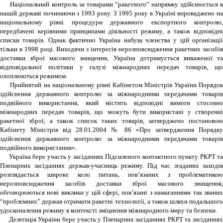
Національний контроль за товарами “ракетного” напрямку здійснюється в
нашій державі починаючи з 1993 року. З 1995 року в Україні впроваджено на
національному рівні процедури державного експортного контролю,
передбачені керівними принципами діяльності режиму, а також відповідні
списки товарів. Однак фактично Україна набула членства у цій організації
тільки в 1998 році. Виходячи з інтересів нерозповсюдження ракетних засобів
доставки зброї масового знищення, Україна дотримується виваженої та
відповідальної політики у галузі міжнародних передач товарів, що
охоплюються режимом.
Прийнятий на національному рівні Кабінетом Міністрів України Порядок
здійснення державного контролю за міжнародними передачами товарів
подвійного використання, який містить відповідні вимоги стосовно
міжнародних передач товарів, що можуть бути використані у створенні
ракетної зброї, а також список таких товарів, затверджено постановою
Кабінету Міністрів від 28.01.2004 № 86 «Про затвердження Порядку
здійснення державного контролю за міжнародними передачами товарів
подвійного використання».
Україна бере участь у засіданнях Підсиленого контактного пункту РКРТ та
Пленарних засіданнях держав-учасниць режиму. Під час згаданих заходів
розглядається широке коло питань, пов’язаних з проблематикою
нерозповсюдження засобів доставки зброї масового знищення,
обговорюються нові виклики у цій сфері, пов’язані з намаганнями так званих
“проблемних” держав отримати ракетні технології, а також шляхи подальшого
удосконалення режиму в контексті зміцнення міжнародного миру та безпеки.
Делегація України бере участь у Пленарних засіданнях РКРТ та засіданнях