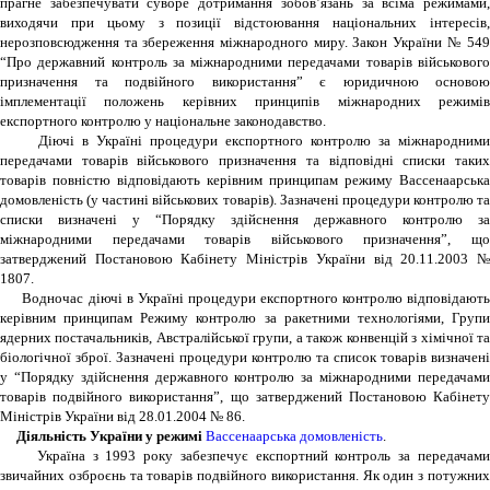
прагне забезпечувати суворе дотримання зобов’язань за всіма режимами,
виходячи при цьому з позиції відстоювання національних інтересів,
нерозповсюдження та збереження міжнародного миру. Закон України № 549
“Про державний контроль за міжнародними передачами товарів військового
призначення та подвійного використання” є юридичною основою
імплементації положень керівних принципів міжнародних режимів
експортного контролю у національне законодавство.
Діючі в Україні процедури експортного контролю за міжнародними
передачами товарів військового призначення та відповідні списки таких
товарів повністю відповідають керівним принципам режиму Вассенаарська
домовленість (у частині військових товарів). Зазначені процедури контролю та
списки визначені у “Порядку здійснення державного контролю за
міжнародними передачами товарів військового призначення”, що
затверджений Постановою Кабінету Міністрів України від 20.11.2003 №
1807.
Водночас діючі в Україні процедури експортного контролю відповідають
керівним принципам Режиму контролю за ракетними технологіями, Групи
ядерних постачальників, Австралійської групи, а також конвенцій з хімічної та
біологічної зброї. Зазначені процедури контролю та список товарів визначені
у “Порядку здійснення державного контролю за міжнародними передачами
товарів подвійного використання”, що затверджений Постановою Кабінету
Міністрів України від 28.01.2004 № 86.
Діяльність України у режимі
Вассенаарська домовленість
.
Україна з 1993 року забезпечує експортний контроль за передачами
звичайних озброєнь та товарів подвійного використання. Як один з потужних