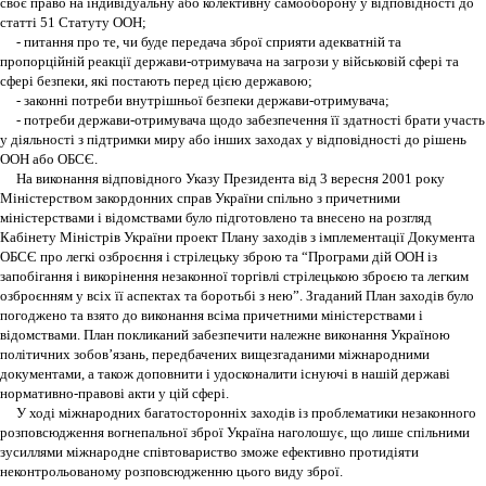
своє право на індивідуальну або колективну самооборону у відповідності до
статті 51 Статуту ООН;
- питання про те, чи буде передача зброї сприяти адекватній та
пропорційній реакції держави-отримувача на загрози у військовій сфері та
сфері безпеки, які постають перед цією державою;
- законні потреби внутрішньої безпеки держави-отримувача;
- потреби держави-отримувача щодо забезпечення її здатності брати участь
у діяльності з підтримки миру або інших заходах у відповідності до рішень
ООН або ОБСЄ.
На виконання відповідного Указу Президента від 3 вересня 2001 року
Міністерством закордонних справ України спільно з причетними
міністерствами і відомствами було підготовлено та внесено на розгляд
Кабінету Міністрів України проект Плану заходів з імплементації Документа
ОБСЄ про легкі озброєння і стрілецьку зброю та “Програми дій ООН із
запобігання і викорінення незаконної торгівлі стрілецькою зброєю та легким
озброєнням у всіх її аспектах та боротьбі з нею”. Згаданий План заходів було
погоджено та взято до виконання всіма причетними міністерствами і
відомствами. План покликаний забезпечити належне виконання Україною
політичних зобов’язань, передбачених вищезгаданими міжнародними
документами, а також доповнити і удосконалити існуючі в нашій державі
нормативно-правові акти у цій сфері.
У ході міжнародних багатосторонніх заходів із проблематики незаконного
розповсюдження вогнепальної зброї Україна наголошує, що лише спільними
зусиллями міжнародне співтовариство зможе ефективно протидіяти
неконтрольованому розповсюдженню цього виду зброї.