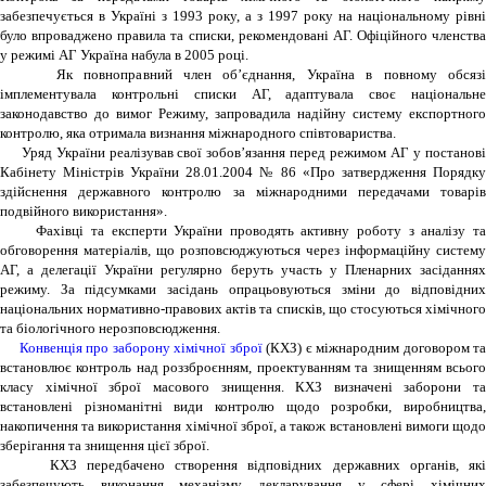
забезпечується в Україні з 1993 року, а з 1997 року на національному рівні
було впроваджено правила та списки, рекомендовані АГ. Офіційного членства
у режимі АГ Україна набула в 2005 році.
Як повноправний член об’єднання, Україна в повному обсязі
імплементувала контрольні списки АГ, адаптувала своє національне
законодавство до вимог Режиму, запровадила надійну систему експортного
контролю, яка отримала визнання міжнародного співтовариства.
Уряд України реалізував свої зобов’язання перед режимом АГ у постанові
Кабінету Міністрів України 28.01.2004 № 86 «Про затвердження Порядку
здійснення державного контролю за міжнародними передачами товарів
подвійного використання».
Фахівці та експерти України проводять активну роботу з аналізу та
обговорення матеріалів, що розповсюджуються через інформаційну систему
АГ, а делегації України регулярно беруть участь у Пленарних засіданнях
режиму. За підсумками засідань опрацьовуються зміни до відповідних
національних нормативно-правових актів та списків, що стосуються хімічного
та біологічного нерозповсюдження.
Конвенція про заборону хімічної зброї
(КХЗ) є міжнародним договором та
встановлює контроль над роззброєнням, проектуванням та знищенням всього
класу хімічної зброї масового знищення. КХЗ визначені заборони та
встановлені різноманітні види контролю щодо розробки, виробництва,
накопичення та використання хімічної зброї, а також встановлені вимоги щодо
зберігання та знищення цієї зброї.
КХЗ передбачено створення відповідних державних органів, які
забезпечують виконання механізму декларування у сфері хімічних