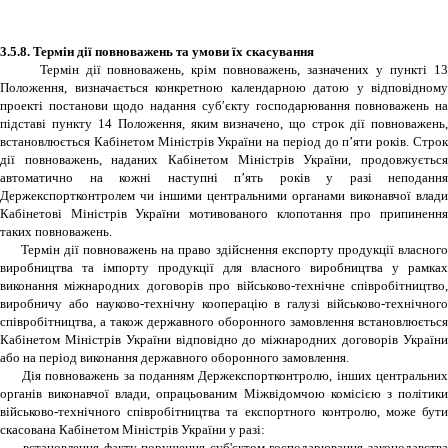
3.5.8. Термін дії повноважень та умови їх скасування
Термін дії повноважень, крім повноважень, зазначених у пункті 1
Положення, визначається конкретною календарною датою у відповідному
проекті постанови щодо надання суб′єкту господарювання повноважень на
підставі пункту 14 Положення, яким визначено, що строк дії повноважень,
встановлюється Кабінетом Міністрів України на період до п’яти років. Строк
дії повноважень, наданих Кабінетом Міністрів України, продовжується
автоматично на кожні наступні п’ять років у разі неподання
Держекспортконтролем чи іншими центральними органами виконавчої влади
Кабінетові Міністрів України мотивованого клопотання про припинення
таких повноважень.
Термін дії повноважень на право здійснення експорту продукції власного
виробництва та імпорту продукції для власного виробництва у рамках
виконання міжнародних договорів про військово-технічне співробітництво,
виробничу або науково-технічну кооперацію в галузі військово-технічного
співробітництва, а також державного оборонного замовлення встановлюється
Кабінетом Міністрів України відповідно до міжнародних договорів України
або на період виконання державного оборонного замовлення.
Дія повноважень за поданням Держекспортконтролю, інших центральних
органів виконавчої влади, опрацьованим Міжвідомчою комісією з політики
військово-технічного співробітництва та експортного контролю, може бути
скасована Кабінетом Міністрів України у разі:
встановлення факту порушення суб'єктом господарювання законодавства