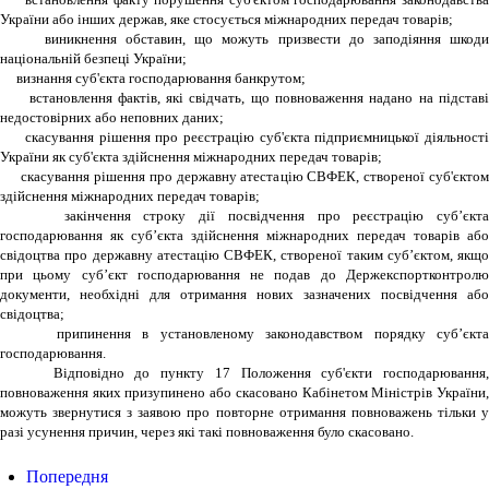
України або інших держав, яке стосується міжнародних передач товарів;
виникнення обставин, що можуть призвести до заподіяння шкоди
національній безпеці України;
визнання суб'єкта господарювання банкрутом;
встановлення фактів, які свідчать, що повноваження надано на підставі
недостовірних або неповних даних;
скасування рішення про реєстрацію суб'єкта підприємницької діяльності
України як суб'єкта здійснення міжнародних передач товарів;
скасування рішення про державну атестацію СВФЕК, створеної суб'єктом
здійснення міжнародних передач товарів;
закінчення строку дії посвідчення про реєстрацію суб’єкта
господарювання як суб’єкта здійснення міжнародних передач товарів або
свідоцтва про державну атестацію СВФЕК, створеної таким суб’єктом, якщо
при цьому суб’єкт господарювання не подав до Держекспортконтролю
документи, необхідні для отримання нових зазначених посвідчення або
свідоцтва;
припинення в установленому законодавством порядку суб’єкта
господарювання.
Відповідно до пункту 17 Положення суб'єкти господарювання,
повноваження яких призупинено або скасовано Кабінетом Міністрів України,
можуть звернутися з заявою про повторне отримання повноважень тільки у
разі усунення причин, через які такі повноваження було скасовано.
Попередня